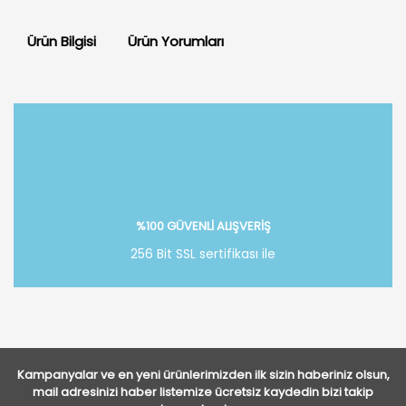
Ürün Bilgisi
Ürün Yorumları
Bu ürüne ilk yorumu siz yapın!
Yorum Yaz
%100 GÜVENLİ ALIŞVERİŞ
256 Bit SSL sertifikası ile
Kampanyalar ve en yeni ürünlerimizden ilk sizin haberiniz olsun,
mail adresinizi haber listemize ücretsiz kaydedin bizi takip