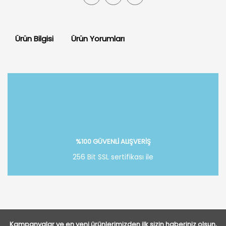
Ürün Bilgisi
Ürün Yorumları
Bu ürüne ilk yorumu siz yapın!
Yorum Yaz
%100 GÜVENLİ ALIŞVERİŞ
256 Bit SSL sertifikası ile
Kampanyalar ve en yeni ürünlerimizden ilk sizin haberiniz olsun,