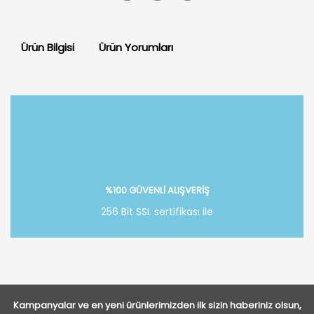
Ürün Bilgisi
Ürün Yorumları
Bu ürüne ilk yorumu siz yapın!
Yorum Yaz
%100 GÜVENLİ ALIŞVERİŞ
256 Bit SSL sertifikası ile
Kampanyalar ve en yeni ürünlerimizden ilk sizin haberiniz olsun,