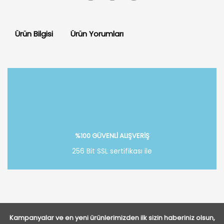
Ürün Bilgisi
Ürün Yorumları
Bu ürüne ilk yorumu siz yapın!
Yorum Yaz
%100 GÜVENLİ ALIŞVERİŞ
256 Bit SSL sertifikası ile
Kampanyalar ve en yeni ürünlerimizden ilk sizin haberiniz olsun,