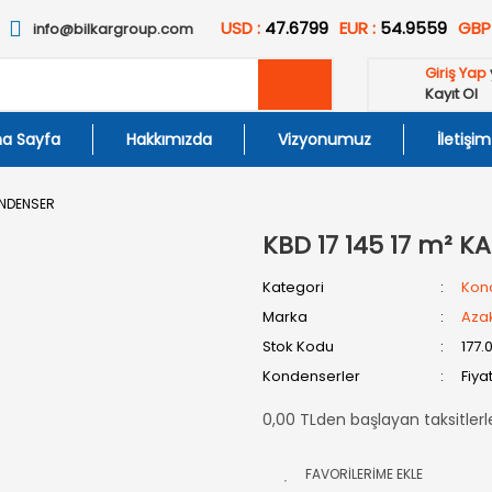
USD :
47.6799
EUR :
54.9559
GBP
info@bilkargroup.com
Giriş Yap
Kayıt Ol
a Sayfa
Hakkımızda
Vizyonumuz
İletişim
KONDENSER
KBD 17 145 17 m² K
Kategori
Kon
Marka
Aza
Stok Kodu
177.
Kondenserler
Fiya
0,00 TLden başlayan taksitlerl