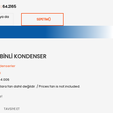
 :
64.2165
ya da
SEPETİM
(
)
ABİNLİ KONDENSER
denserler
k
04.006
tlara fan dahil değildir. / Prices fan is not included.
e!
TAVSİYE ET