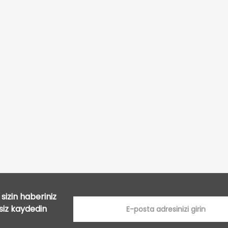
Bu ürüne ilk yorumu siz yapın!
Yorum Yaz
sizin haberiniz
tsiz kaydedin