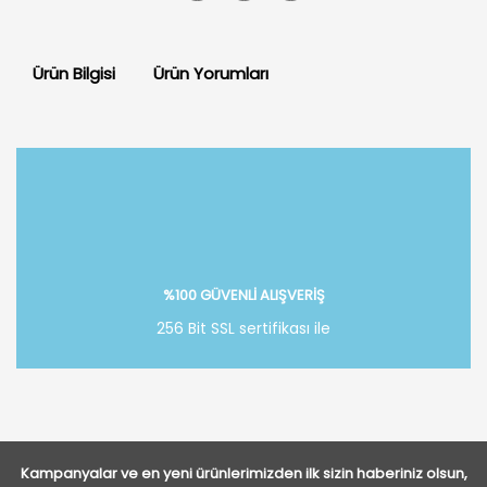
Ürün Bilgisi
Ürün Yorumları
Bu ürüne ilk yorumu siz yapın!
Yorum Yaz
%100 GÜVENLİ ALIŞVERİŞ
256 Bit SSL sertifikası ile
Kampanyalar ve en yeni ürünlerimizden ilk sizin haberiniz olsun,