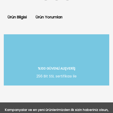
Ürün Bilgisi
Ürün Yorumları
Bu ürüne ilk yorumu siz yapın!
Yorum Yaz
%100 GÜVENLİ ALIŞVERİŞ
256 Bit SSL sertifikası ile
Kampanyalar ve en yeni ürünlerimizden ilk sizin haberiniz olsun,