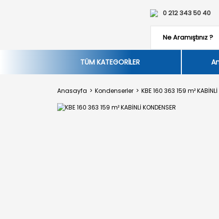
0 212 343 50 40
TÜM KATEGORİLER
An
Anasayfa
Kondenserler
KBE 160 363 159 m² KABİNL