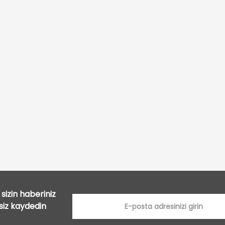
Bu ürüne ilk yorumu siz yapın!
Yorum Yaz
sizin haberiniz
tsiz kaydedin