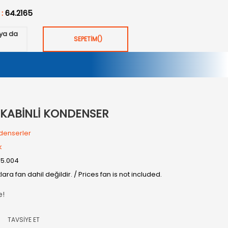
 :
64.2165
ya da
SEPETİM
(
)
² KABİNLİ KONDENSER
denserler
k
05.004
tlara fan dahil değildir. / Prices fan is not included.
e!
TAVSİYE ET