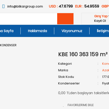
USD :
47.6799
EUR :
54.9559
GBP
info@bilkargroup.com
Giriş Yap
Kayıt Ol
a Sayfa
Hakkımızda
Vizyonumuz
İletişim
İ KONDENSER
KBE 160 363 159 m
Kategori
Kon
Marka
Aza
Stok Kodu
177.
Kondenserler
Fiya
0,00 TLden başlayan taksitlerl