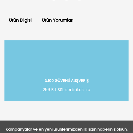
Ürün Bilgisi
Ürün Yorumları
Bu ürüne ilk yorumu siz yapın!
Yorum Yaz
%100 GÜVENLİ ALIŞVERİŞ
256 Bit SSL sertifikası ile
Kampanyalar ve en yeni ürünlerimizden ilk sizin haberiniz olsun,