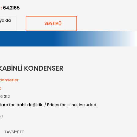
 :
64.2165
ya da
SEPETİM
(
)
KABİNLİ KONDENSER
denserler
k
06.012
tlara fan dahil değildir. / Prices fan is not included.
e!
TAVSİYE ET