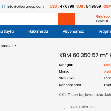
USD :
47.6799
EUR :
54.9559
GBP
info@bilkargroup.com
Giriş Yap
Kayıt Ol
a Sayfa
Hakkımızda
Vizyonumuz
İletişim
 KONDENSER
KBM 60 350 57 m² 
Kategori
Kon
Marka
Aza
Stok Kodu
177.
Kondenserler
Fiya
0,00 TLden başlayan taksitlerl