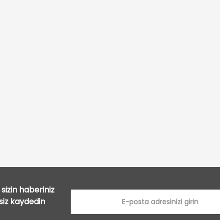
Bu ürüne ilk yorumu siz yapın!
Yorum Yaz
sizin haberiniz
tsiz kaydedin