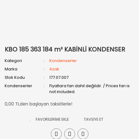
KBO 185 363 184 m² KABİNLİ KONDENSER
Kategori
Kondenserler
Marka
Azak
Stok Kodu
177.07.007
Kondenserler
Fiyatlara fan dahil değildir. / Prices fan is
not included.
0,00 TLden başlayan taksitlerle!
TAVSİYE ET