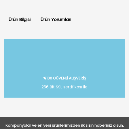
Ürün Bilgisi
Ürün Yorumları
Bu ürüne ilk yorumu siz yapın!
Yorum Yaz
%100 GÜVENLİ ALIŞVERİŞ
256 Bit SSL sertifikası ile
Kampanyalar ve en yeni ürünlerimizden ilk sizin haberiniz olsun,