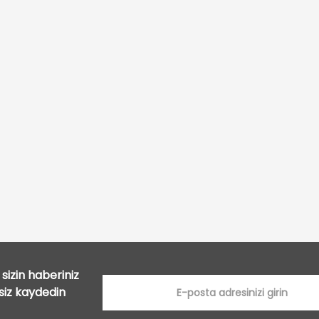
Bu ürüne ilk yorumu siz yapın!
Yorum Yaz
sizin haberiniz
tsiz kaydedin