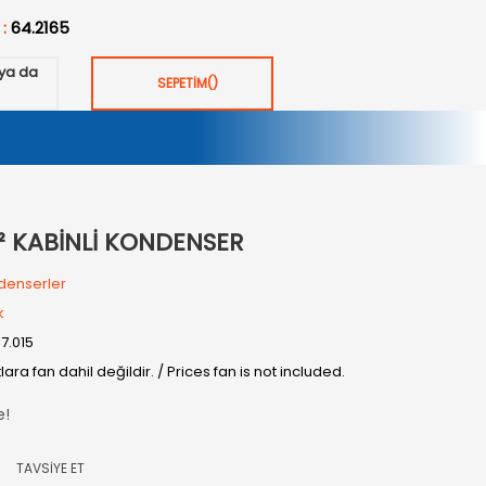
 :
64.2165
ya da
SEPETİM
(
)
² KABİNLİ KONDENSER
denserler
k
07.015
tlara fan dahil değildir. / Prices fan is not included.
e!
TAVSİYE ET