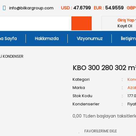
USD :
47.6799
EUR :
54.9559
GBP
info@bilkargroup.com
Giriş Yap
Kayıt Ol
a Sayfa
Hakkımızda
Vizyonumuz
İletişim
Lİ KONDENSER
KBO 300 280 302 m
Kategori
Kon
Marka
Aza
Stok Kodu
177.
Kondenserler
Fiya
0,00 TLden başlayan taksitlerl