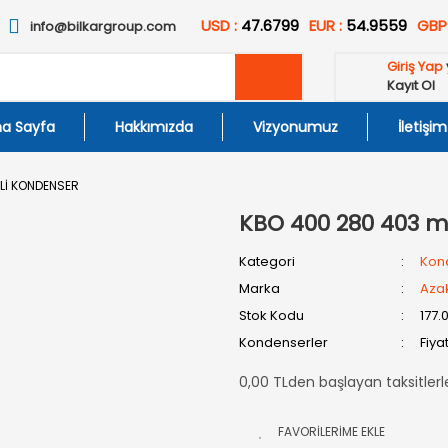
USD :
47.6799
EUR :
54.9559
GBP
info@bilkargroup.com
Giriş Yap
Kayıt Ol
a Sayfa
Hakkımızda
Vizyonumuz
İletişim
Lİ KONDENSER
KBO 400 280 403 m
Kategori
Kon
Marka
Aza
Stok Kodu
177.
Kondenserler
Fiya
0,00 TLden başlayan taksitlerl