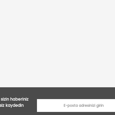
Bu ürüne ilk yorumu siz yapın!
Yorum Yaz
sizin haberiniz
tsiz kaydedin