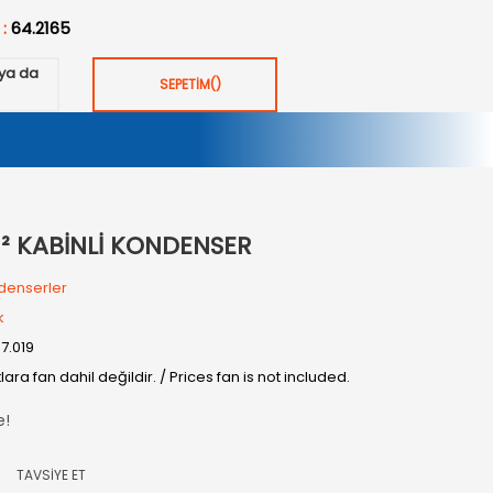
 :
64.2165
ya da
SEPETİM
(
)
² KABİNLİ KONDENSER
denserler
k
07.019
tlara fan dahil değildir. / Prices fan is not included.
e!
TAVSİYE ET