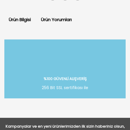
Ürün Bilgisi
Ürün Yorumları
Bu ürüne ilk yorumu siz yapın!
Yorum Yaz
%100 GÜVENLİ ALIŞVERİŞ
256 Bit SSL sertifikası ile
Kampanyalar ve en yeni ürünlerimizden ilk sizin haberiniz olsun,