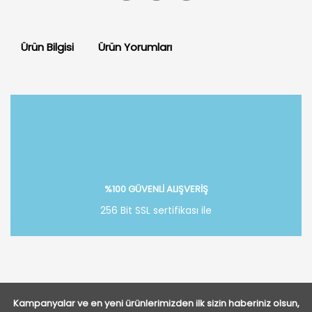
Ürün Bilgisi
Ürün Yorumları
Bu ürüne ilk yorumu siz yapın!
Yorum Yaz
%100 GÜVENLİ ALIŞVERİŞ
256 Bit SSL sertifikası ile
Kampanyalar ve en yeni ürünlerimizden ilk sizin haberiniz olsun,