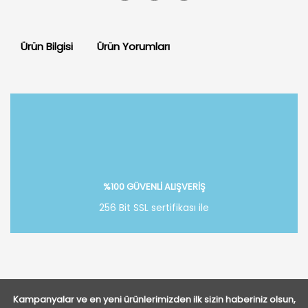
Ürün Bilgisi
Ürün Yorumları
Bu ürüne ilk yorumu siz yapın!
Yorum Yaz
%100 GÜVENLİ ALIŞVERİŞ
256 Bit SSL sertifikası ile
Kampanyalar ve en yeni ürünlerimizden ilk sizin haberiniz olsun,