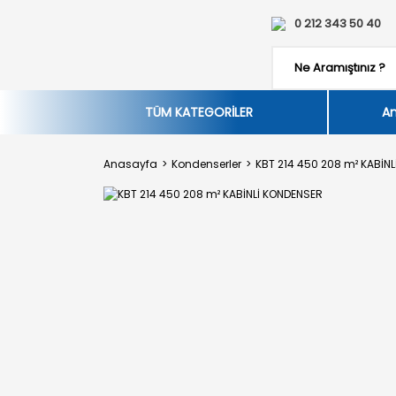
0 212 343 50 40
TÜM KATEGORİLER
An
Anasayfa
Kondenserler
KBT 214 450 208 m² KABİN