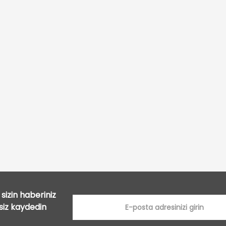
Bu ürüne ilk yorumu siz yapın!
Yorum Yaz
sizin haberiniz
tsiz kaydedin