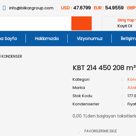
USD :
47.6799
EUR :
54.9559
GBP
info@bilkargroup.com
Giriş Yap
Kayıt Ol
a Sayfa
Hakkımızda
Vizyonumuz
İletişim
Lİ KONDENSER
KBT 214 450 208 m
Kategori
Kon
Marka
Aza
Stok Kodu
177.
Kondenserler
Fiya
0,00 TLden başlayan taksitlerl