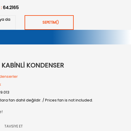
 :
64.2165
ya da
SEPETİM
(
)
² KABİNLİ KONDENSER
denserler
k
09.013
tlara fan dahil değildir. / Prices fan is not included.
e!
TAVSİYE ET