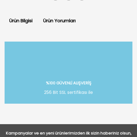
Ürün Bilgisi
Ürün Yorumları
Bu ürüne ilk yorumu siz yapın!
Yorum Yaz
%100 GÜVENLİ ALIŞVERİŞ
256 Bit SSL sertifikası ile
Kampanyalar ve en yeni ürünlerimizden ilk sizin haberiniz olsun,