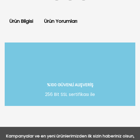
Ürün Bilgisi
Ürün Yorumları
Bu ürüne ilk yorumu siz yapın!
Yorum Yaz
%100 GÜVENLİ ALIŞVERİŞ
256 Bit SSL sertifikası ile
Kampanyalar ve en yeni ürünlerimizden ilk sizin haberiniz olsun,