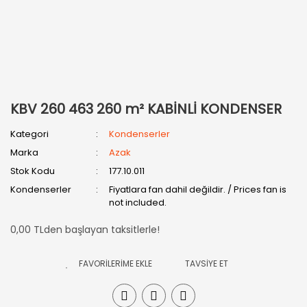
KBV 260 463 260 m² KABİNLİ KONDENSER
Kategori
Kondenserler
Marka
Azak
Stok Kodu
177.10.011
Kondenserler
Fiyatlara fan dahil değildir. / Prices fan is
not included.
0,00 TLden başlayan taksitlerle!
TAVSİYE ET