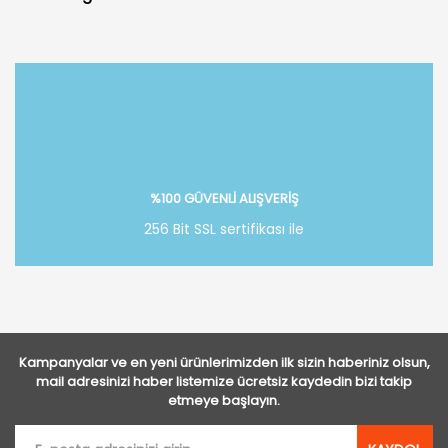
Bu ürüne ilk yorumu siz yapın!
Yorum Yaz
%100 GÜVENLİ ALIŞVERİŞ
256 Bit SSL sertifikası ile
Kampanyalar ve en yeni ürünlerimizden ilk sizin haberiniz olsun,
mail adresinizi haber listemize ücretsiz kaydedin bizi takip
etmeye başlayın.