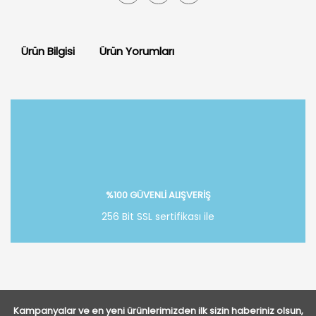
Ürün Bilgisi
Ürün Yorumları
Bu ürüne ilk yorumu siz yapın!
Yorum Yaz
%100 GÜVENLİ ALIŞVERİŞ
256 Bit SSL sertifikası ile
Kampanyalar ve en yeni ürünlerimizden ilk sizin haberiniz olsun,