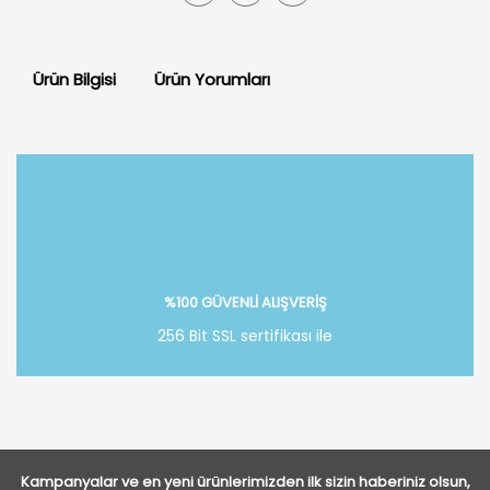
Ürün Bilgisi
Ürün Yorumları
Bu ürüne ilk yorumu siz yapın!
Yorum Yaz
%100 GÜVENLİ ALIŞVERİŞ
256 Bit SSL sertifikası ile
Kampanyalar ve en yeni ürünlerimizden ilk sizin haberiniz olsun,