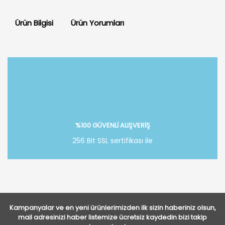
Ürün Bilgisi
Ürün Yorumları
Bu ürüne ilk yorumu siz yapın!
Yorum Yaz
%100 GÜVENLİ ALIŞVERİŞ
256 Bit SSL sertifikası ile
Kampanyalar ve en yeni ürünlerimizden ilk sizin haberiniz olsun,
mail adresinizi haber listemize ücretsiz kaydedin bizi takip