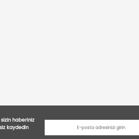
Bu ürüne ilk yorumu siz yapın!
Yorum Yaz
sizin haberiniz
tsiz kaydedin