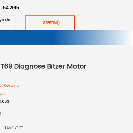
 :
64.2165
ya da
SEPETİM
(
)
NT69 Diagnose Bitzer Motor
or Koruma
wan
01.003
e!
TAVSİYE ET