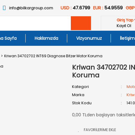
USD :
47.6799
EUR :
54.9559
GBP
info@bilkargroup.com
Giriş Yap
Kayıt Ol
a Sayfa
Hakkımızda
Vizyonumuz
İletişim
Kriwan 34702702 INT69 Diagnose Bitzer Motor Koruma
Kriwan 34702702 I
Koruma
Kategori
Mot
Marka
Kri
Stok Kodu
141.
0,00 TLden başlayan taksitlerl