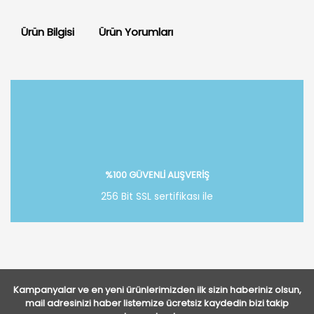
Ürün Bilgisi
Ürün Yorumları
Bu ürüne ilk yorumu siz yapın!
Yorum Yaz
%100 GÜVENLİ ALIŞVERİŞ
256 Bit SSL sertifikası ile
Kampanyalar ve en yeni ürünlerimizden ilk sizin haberiniz olsun,
mail adresinizi haber listemize ücretsiz kaydedin bizi takip