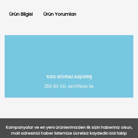
Ürün Bilgisi
Ürün Yorumları
Bu ürüne ilk yorumu siz yapın!
Yorum Yaz
%100 GÜVENLİ ALIŞVERİŞ
256 Bit SSL sertifikası ile
Kampanyalar ve en yeni ürünlerimizden ilk sizin haberiniz olsun,
mail adresinizi haber listemize ücretsiz kaydedin bizi takip