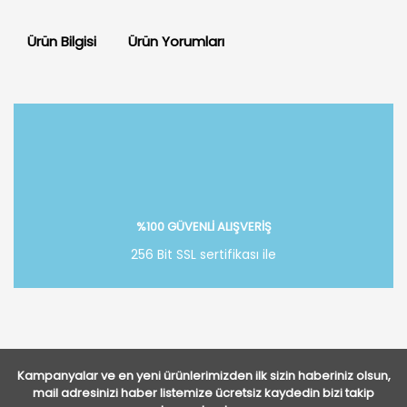
Ürün Bilgisi
Ürün Yorumları
Bu ürüne ilk yorumu siz yapın!
Yorum Yaz
%100 GÜVENLİ ALIŞVERİŞ
256 Bit SSL sertifikası ile
Kampanyalar ve en yeni ürünlerimizden ilk sizin haberiniz olsun,
mail adresinizi haber listemize ücretsiz kaydedin bizi takip