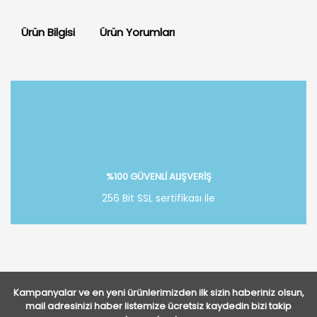
Ürün Bilgisi
Ürün Yorumları
Bu ürüne ilk yorumu siz yapın!
Yorum Yaz
%100 GÜVENLİ ALIŞVERİŞ
256 Bit SSL sertifikası ile
Kampanyalar ve en yeni ürünlerimizden ilk sizin haberiniz olsun,
mail adresinizi haber listemize ücretsiz kaydedin bizi takip