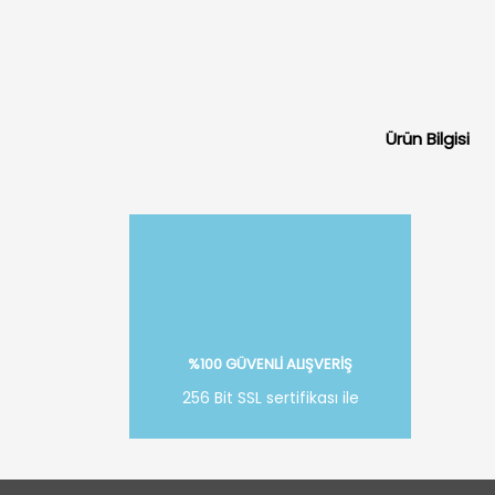
Ürün Bilgisi
%100 GÜVENLİ ALIŞVERİŞ
256 Bit SSL sertifikası ile