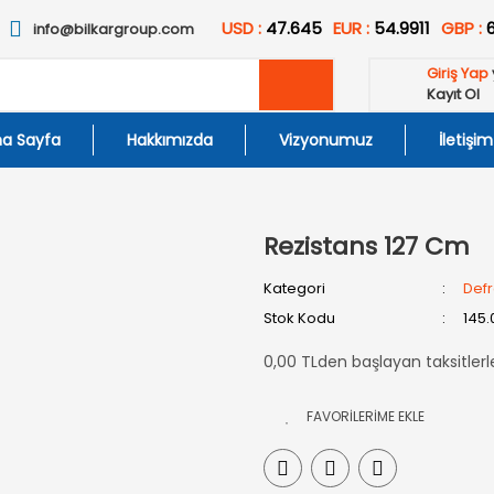
USD :
47.645
EUR :
54.9911
GBP :
info@bilkargroup.com
Giriş Yap
Kayıt Ol
a Sayfa
Hakkımızda
Vizyonumuz
İletişim
Rezistans 127 Cm
Kategori
Defro
Stok Kodu
145.
0,00 TLden başlayan taksitlerl