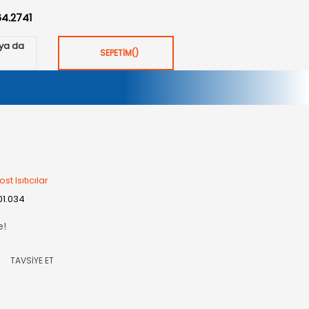
64.2741
ya da
SEPETİM
(
)
st Isıtıcılar
01.034
e!
TAVSİYE ET