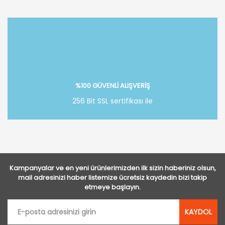
Bu ürüne ilk yorumu siz yapın!
Yorum Yaz
%100 GÜVENLİ ALIŞVERİŞ
256 Bit SSL sertifikası ile
Kampanyalar ve en yeni ürünlerimizden ilk sizin haberiniz olsun,
mail adresinizi haber listemize ücretsiz kaydedin bizi takip
etmeye başlayın.
KAYDOL