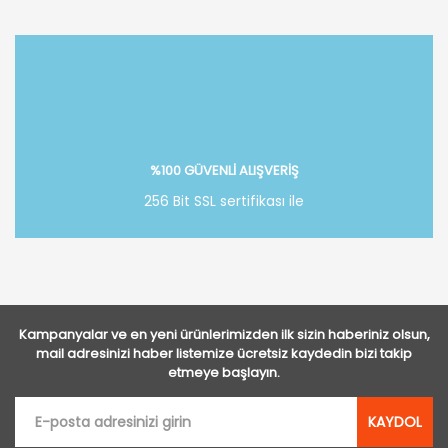
Bu ürüne ilk yorumu siz yapın!
Yorum Yaz
%100 GÜVENLİ ALIŞVERİŞ
256 Bit SSL sertifikası ile
Kampanyalar ve en yeni ürünlerimizden ilk sizin haberiniz olsun,
mail adresinizi haber listemize ücretsiz kaydedin bizi takip
etmeye başlayın.
KAYDOL