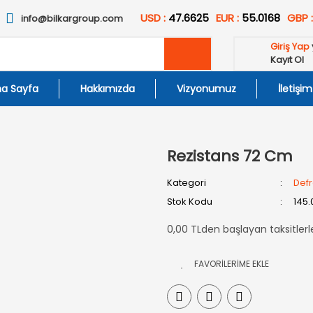
USD :
47.6625
EUR :
55.0168
GBP 
info@bilkargroup.com
Giriş Yap
Kayıt Ol
a Sayfa
Hakkımızda
Vizyonumuz
İletişim
Rezistans 72 Cm
Kategori
Defro
Stok Kodu
145.
0,00 TLden başlayan taksitlerl