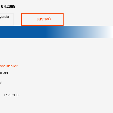
:
64.2698
ya da
SEPETİM
(
)
st Isıtıcılar
01.014
e!
TAVSİYE ET