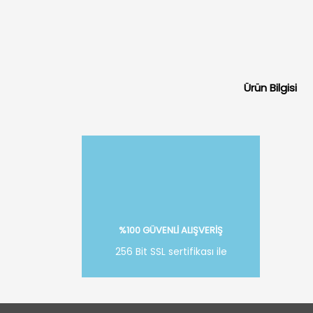
Ürün Bilgisi
%100 GÜVENLİ ALIŞVERİŞ
256 Bit SSL sertifikası ile