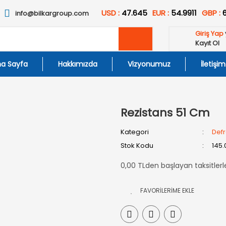
USD :
47.645
EUR :
54.9911
GBP :
info@bilkargroup.com
Giriş Yap
Kayıt Ol
a Sayfa
Hakkımızda
Vizyonumuz
İletişim
Rezistans 51 Cm
Kategori
Defro
Stok Kodu
145.
0,00 TLden başlayan taksitlerl