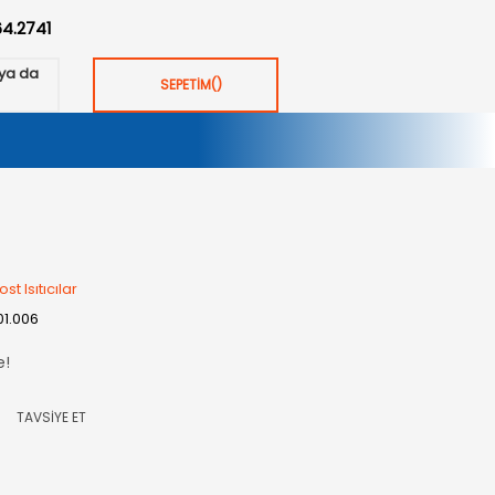
64.2741
ya da
SEPETİM
(
)
st Isıtıcılar
01.006
e!
TAVSİYE ET