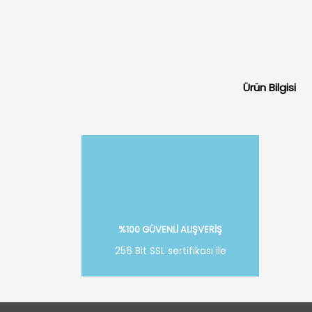
Ürün Bilgisi
%100 GÜVENLİ ALIŞVERİŞ
256 Bit SSL sertifikası ile