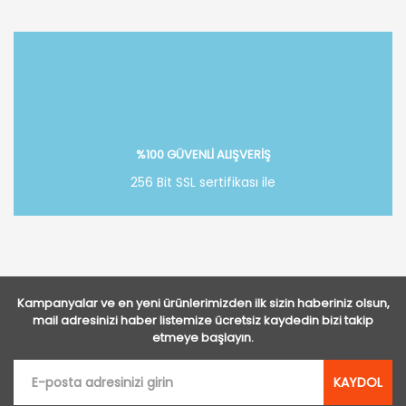
Bu ürüne ilk yorumu siz yapın!
Yorum Yaz
%100 GÜVENLİ ALIŞVERİŞ
256 Bit SSL sertifikası ile
Kampanyalar ve en yeni ürünlerimizden ilk sizin haberiniz olsun,
mail adresinizi haber listemize ücretsiz kaydedin bizi takip
etmeye başlayın.
KAYDOL