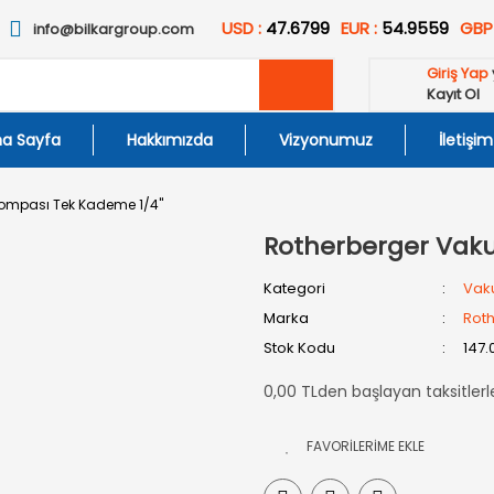
USD :
47.6799
EUR :
54.9559
GBP
info@bilkargroup.com
Giriş Yap
Kayıt Ol
a Sayfa
Hakkımızda
Vizyonumuz
İletişim
ompası Tek Kademe 1/4''
Rotherberger Vak
Kategori
Vak
Marka
Rot
Stok Kodu
147.
0,00 TLden başlayan taksitlerl