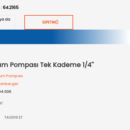
 :
64.2165
ya da
SEPETİM
(
)
um Pompası Tek Kademe 1/4''
um Pompası
henberger
04.006
e!
TAVSİYE ET