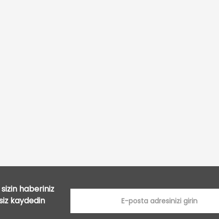
Bu ürüne ilk yorumu siz yapın!
Yorum Yaz
sizin haberiniz
tsiz kaydedin