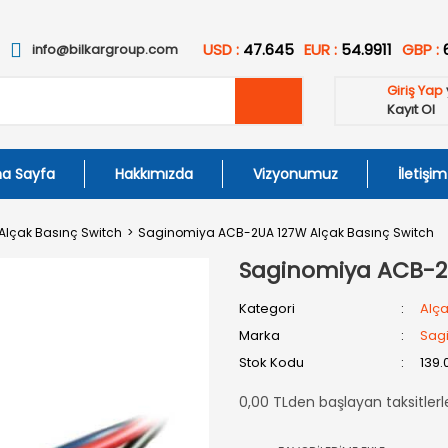
USD :
47.645
EUR :
54.9911
GBP :
info@bilkargroup.com
Giriş Yap
Kayıt Ol
a Sayfa
Hakkımızda
Vizyonumuz
İletişim
Alçak Basınç Switch
Saginomiya ACB-2UA 127W Alçak Basınç Switch
Saginomiya ACB-2U
Kategori
Alça
Marka
Sag
Stok Kodu
139.
0,00 TLden başlayan taksitlerl