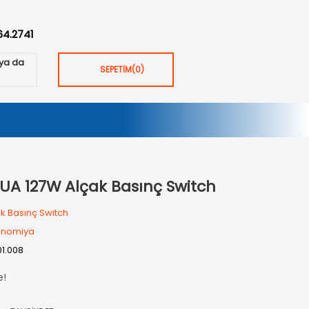
64.2741
ya da
SEPETİM
(
0
)
A 127W Alçak Basınç Switch
k Basınç Switch
inomiya
01.008
e!