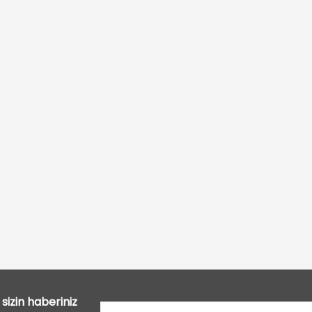
Bu ürüne ilk yorumu siz yapın!
Yorum Yaz
sizin haberiniz