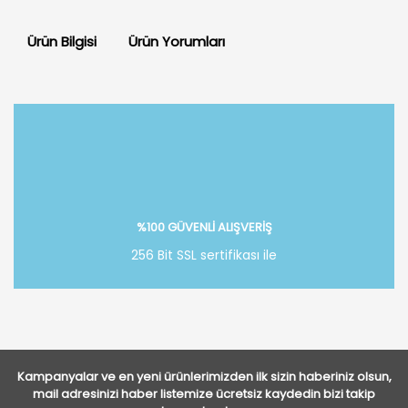
Ürün Bilgisi
Ürün Yorumları
Bu ürüne ilk yorumu siz yapın!
Yorum Yaz
%100 GÜVENLİ ALIŞVERİŞ
256 Bit SSL sertifikası ile
Kampanyalar ve en yeni ürünlerimizden ilk sizin haberiniz olsun,
mail adresinizi haber listemize ücretsiz kaydedin bizi takip