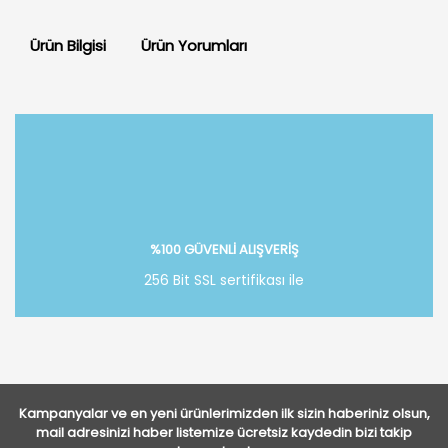
Ürün Bilgisi
Ürün Yorumları
Bu ürüne ilk yorumu siz yapın!
Yorum Yaz
%100 GÜVENLİ ALIŞVERİŞ
256 Bit SSL sertifikası ile
Kampanyalar ve en yeni ürünlerimizden ilk sizin haberiniz olsun,
mail adresinizi haber listemize ücretsiz kaydedin bizi takip