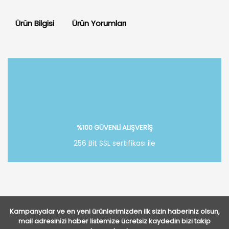
Ürün Bilgisi
Ürün Yorumları
Bu ürüne ilk yorumu siz yapın!
Yorum Yaz
%100 GÜVENLİ ALIŞVERİŞ
256 Bit SSL sertifikası ile
Kampanyalar ve en yeni ürünlerimizden ilk sizin haberiniz olsun,
mail adresinizi haber listemize ücretsiz kaydedin bizi takip