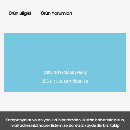
Ürün Bilgisi
Ürün Yorumları
Bu ürüne ilk yorumu siz yapın!
Yorum Yaz
%100 GÜVENLİ ALIŞVERİŞ
256 Bit SSL sertifikası ile
Kampanyalar ve en yeni ürünlerimizden ilk sizin haberiniz olsun,
mail adresinizi haber listemize ücretsiz kaydedin bizi takip