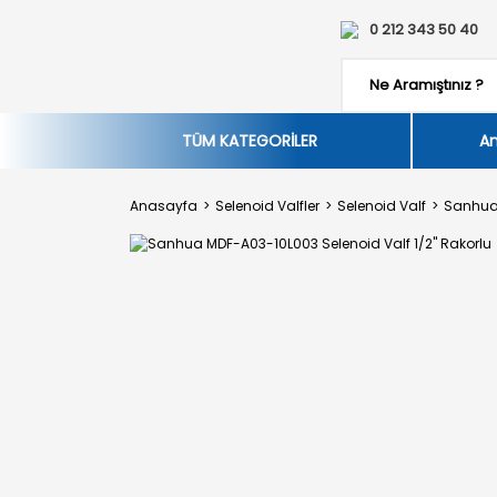
0 212 343 50 40
TÜM KATEGORİLER
An
Anasayfa
Selenoid Valfler
Selenoid Valf
Sanhua 