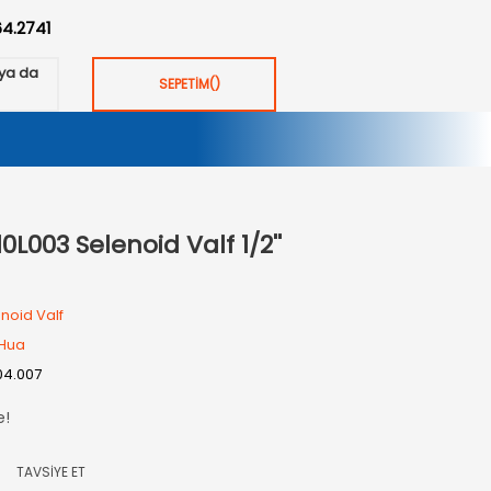
64.2741
ya da
SEPETİM
(
)
003 Selenoid Valf 1/2''
noid Valf
Hua
04.007
e!
TAVSİYE ET