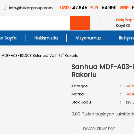
USD :
47.645
EUR :
54.9911
GBP :
info@bilkargroup.com
Giriş Yap
Kayıt Ol
a Sayfa
Hakkımızda
Vizyonumuz
İletişim
MDF-A03-10L003 Selenoid Valf 1/2'' Rakorlu
Sanhua MDF-A03-10L
Rakorlu
Kategori
Sele
Marka
San
Stok Kodu
133.
0,00 TLden başlayan taksitlerl