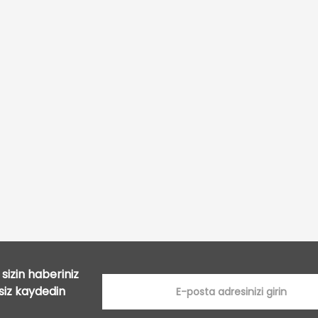
Bu ürüne ilk yorumu siz yapın!
Yorum Yaz
sizin haberiniz
tsiz kaydedin