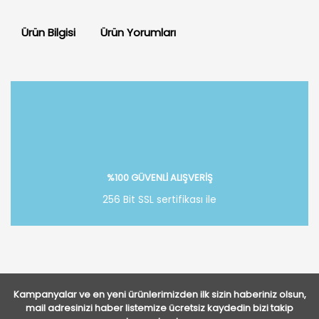
Ürün Bilgisi
Ürün Yorumları
Bu ürüne ilk yorumu siz yapın!
Yorum Yaz
%100 GÜVENLİ ALIŞVERİŞ
256 Bit SSL sertifikası ile
Kampanyalar ve en yeni ürünlerimizden ilk sizin haberiniz olsun,
mail adresinizi haber listemize ücretsiz kaydedin bizi takip