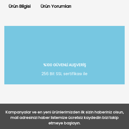
Ürün Bilgisi
Ürün Yorumları
Bu ürüne ilk yorumu siz yapın!
Yorum Yaz
%100 GÜVENLİ ALIŞVERİŞ
256 Bit SSL sertifikası ile
Kampanyalar ve en yeni ürünlerimizden ilk sizin haberiniz olsun,
mail adresinizi haber listemize ücretsiz kaydedin bizi takip
etmeye başlayın.