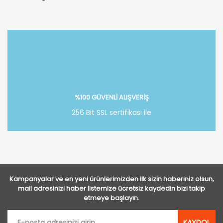
Bu ürüne ilk yorumu siz yapın!
Yorum Yaz
%100 GÜVENLİ ALIŞVERİŞ
256 Bit SSL sertifikası ile
Kampanyalar ve en yeni ürünlerimizden ilk sizin haberiniz olsun,
mail adresinizi haber listemize ücretsiz kaydedin bizi takip
etmeye başlayın.
KAYDOL