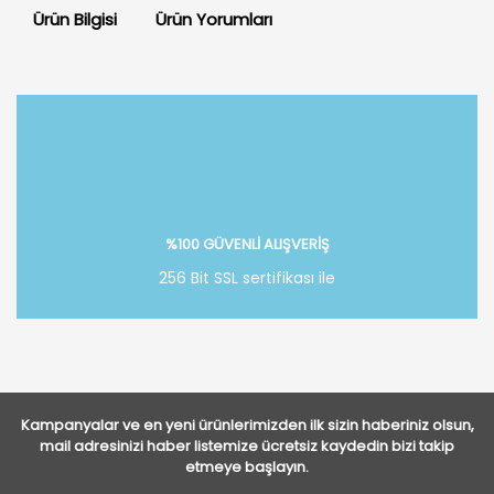
Ürün Bilgisi
Ürün Yorumları
Bu ürüne ilk yorumu siz yapın!
Yorum Yaz
%100 GÜVENLİ ALIŞVERİŞ
256 Bit SSL sertifikası ile
Kampanyalar ve en yeni ürünlerimizden ilk sizin haberiniz olsun,
mail adresinizi haber listemize ücretsiz kaydedin bizi takip
etmeye başlayın.