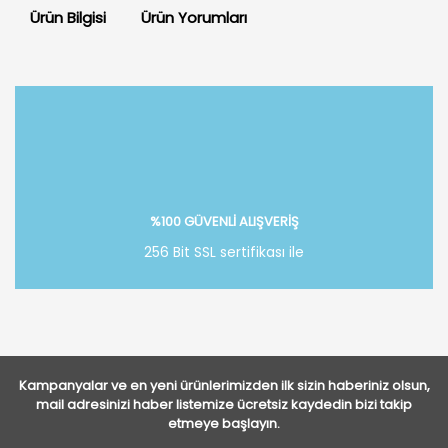
Ürün Bilgisi
Ürün Yorumları
Bu ürüne ilk yorumu siz yapın!
Yorum Yaz
%100 GÜVENLİ ALIŞVERİŞ
256 Bit SSL sertifikası ile
Kampanyalar ve en yeni ürünlerimizden ilk sizin haberiniz olsun,
mail adresinizi haber listemize ücretsiz kaydedin bizi takip
etmeye başlayın.