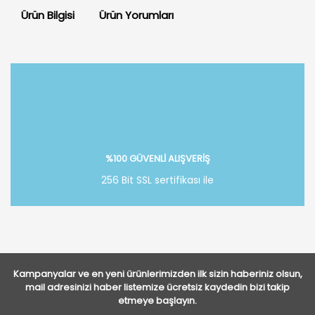
Ürün Bilgisi
Ürün Yorumları
Bu ürüne ilk yorumu siz yapın!
Yorum Yaz
%100 GÜVENLİ ALIŞVERİŞ
256 Bit SSL sertifikası ile
Kampanyalar ve en yeni ürünlerimizden ilk sizin haberiniz olsun,
mail adresinizi haber listemize ücretsiz kaydedin bizi takip
etmeye başlayın.