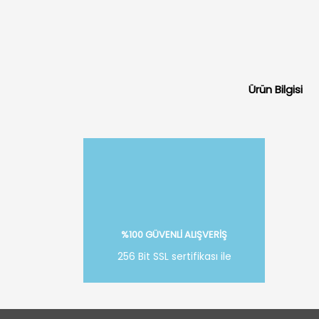
Ürün Bilgisi
%100 GÜVENLİ ALIŞVERİŞ
256 Bit SSL sertifikası ile