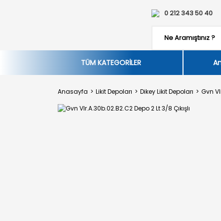
0 212 343 50 40
TÜM KATEGORİLER
An
Anasayfa
Likit Depoları
Dikey Likit Depoları
Gvn Vl