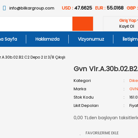
USD :
47.6625
EUR :
55.0168
GBP 
info@bilkargroup.com
Giriş Yap
Kayıt Ol
a Sayfa
Hakkımızda
Vizyonumuz
İletişim
r.A.30b.02.B2.C2 Depo 2 Lt 3/8 Çıkışlı
Gvn Vlr.A.30b.02.B2.
Kategori
Dike
Marka
GVN
Stok Kodu
161.
Likit Depoları
Fiya
0,00 TLden başlayan taksitlerl