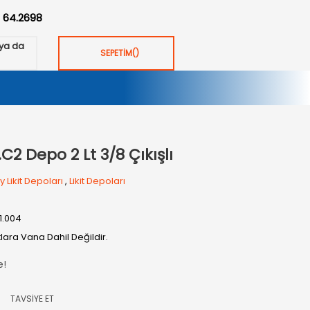
:
64.2698
ya da
SEPETİM
(
)
C2 Depo 2 Lt 3/8 Çıkışlı
y Likit Depoları
,
Likit Depoları
01.004
tlara Vana Dahil Değildir.
e!
TAVSİYE ET