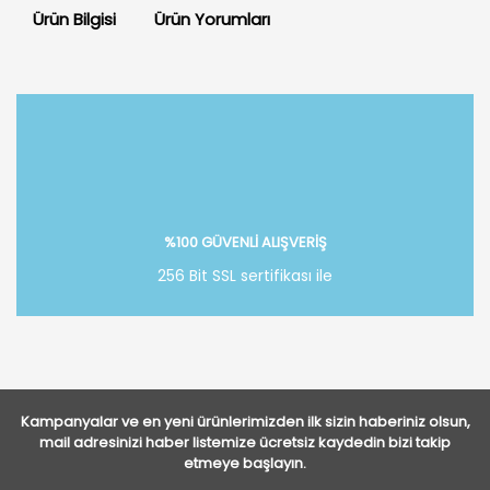
Ürün Bilgisi
Ürün Yorumları
Bu ürüne ilk yorumu siz yapın!
Yorum Yaz
%100 GÜVENLİ ALIŞVERİŞ
256 Bit SSL sertifikası ile
Kampanyalar ve en yeni ürünlerimizden ilk sizin haberiniz olsun,
mail adresinizi haber listemize ücretsiz kaydedin bizi takip
etmeye başlayın.