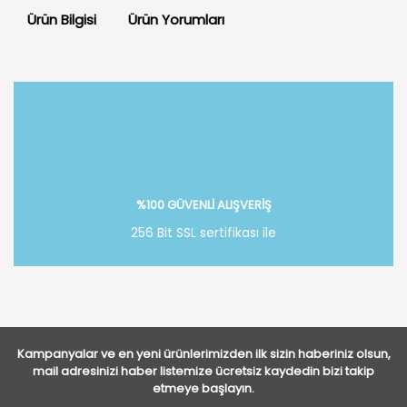
Ürün Bilgisi
Ürün Yorumları
Bu ürüne ilk yorumu siz yapın!
Yorum Yaz
%100 GÜVENLİ ALIŞVERİŞ
256 Bit SSL sertifikası ile
Kampanyalar ve en yeni ürünlerimizden ilk sizin haberiniz olsun,
mail adresinizi haber listemize ücretsiz kaydedin bizi takip
etmeye başlayın.